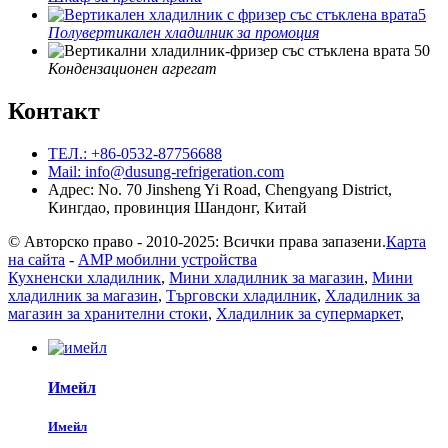
Полувертикален хладилник за промоция
Кондензационен агрегат
Контакт
ТЕЛ.: +86-0532-87756688
Mail: info@dusung-refrigeration.com
Адрес: No. 70 Jinsheng Yi Road, Chengyang District,
Кингдао, провинция Шандонг, Китай
© Авторско право - 2010-2025: Всички права запазени.
Карта
на сайта
-
AMP мобилни устройства
Кухненски хладилник
,
Мини хладилник за магазин
,
Мини
хладилник за магазин
,
Търговски хладилник
,
Хладилник за
магазин за хранителни стоки
,
Хладилник за супермаркет
,
Имейл
Имейл