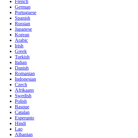
French
German
Portuguese
Spanish
Russian
Japanese
Korean
Arabic
Irish
Greek
Turkish
Italian
Danish
Romanian
Indonesian
Czech
Afrikaans
Swedish
Polish
Basque
Catalan
Esperanto
Hindi
Lao
Albanian