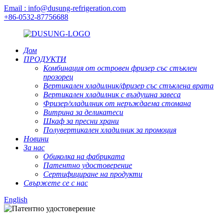
Email : info@dusung-refrigeration.com
+86-0532-87756688
Дом
ПРОДУКТИ
Комбинация от островен фризер със стъклен
прозорец
Вертикален хладилник/фризер със стъклена врата
Вертикален хладилник с въздушна завеса
Фризер/хладилник от неръждаема стомана
Витрина за деликатеси
Шкаф за пресни храни
Полувертикален хладилник за промоция
Новини
За нас
Обиколка на фабриката
Патентно удостоверение
Сертифициране на продукти
Свържете се с нас
English