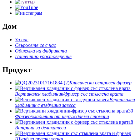
Дом
За нас
Свържете се с нас
Обиколка на фабриката
Патентно удостоверение
Продукт
Класически островен фризер
Вертикален хладилник/фризер със стъклена врата
Вертикален
хладилник с въздушна завеса
Фризер/хладилник от неръждаема стомана
Витрина за деликатеси
Шкаф за пресни храни