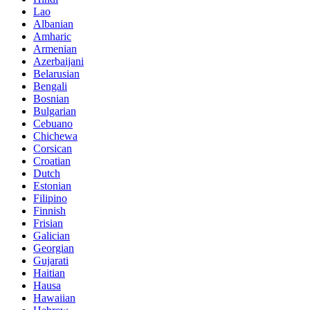
Lao
Albanian
Amharic
Armenian
Azerbaijani
Belarusian
Bengali
Bosnian
Bulgarian
Cebuano
Chichewa
Corsican
Croatian
Dutch
Estonian
Filipino
Finnish
Frisian
Galician
Georgian
Gujarati
Haitian
Hausa
Hawaiian