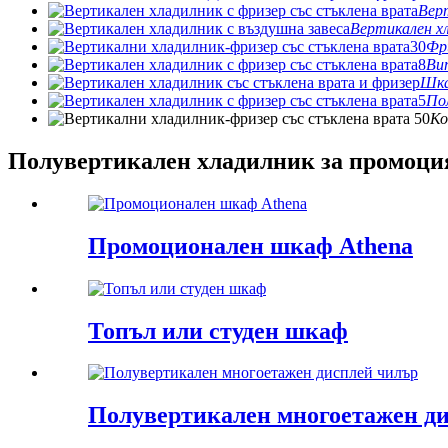
Вер
Вертикален хл
Фр
Ви
Шка
По
Ко
Полувертикален хладилник за промоци
Промоционален шкаф Athena
Топъл или студен шкаф
Полувертикален многоетажен д