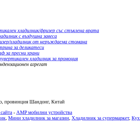
тикален хладилник/фризер със стъклена врата
адилник с въздушна завеса
изер/хладилник от неръждаема стомана
трина за деликатеси
ф за пресни храни
лувертикален хладилник за промоция
ндензационен агрегат
дао, провинция Шандонг, Китай
 сайта
-
AMP мобилни устройства
ник
,
Мини хладилник за магазин
,
Хладилник за супермаркет
,
Кух