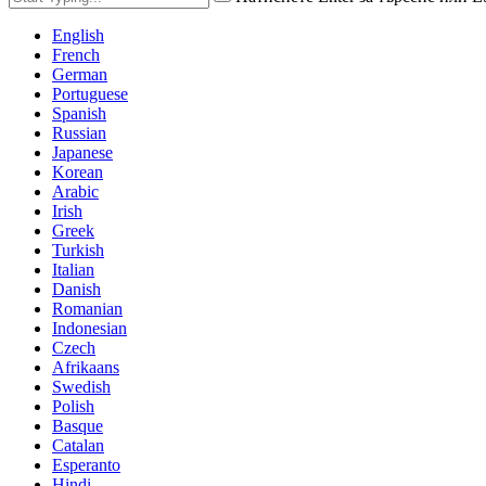
English
French
German
Portuguese
Spanish
Russian
Japanese
Korean
Arabic
Irish
Greek
Turkish
Italian
Danish
Romanian
Indonesian
Czech
Afrikaans
Swedish
Polish
Basque
Catalan
Esperanto
Hindi