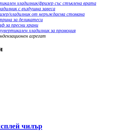
тикален хладилник/фризер със стъклена врата
адилник с въздушна завеса
изер/хладилник от неръждаема стомана
трина за деликатеси
ф за пресни храни
лувертикален хладилник за промоция
ндензационен агрегат
я
исплей чилър