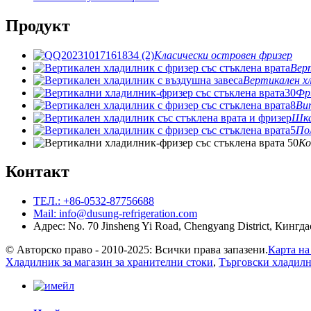
Продукт
Класически островен фризер
Вер
Вертикален хл
Фр
Ви
Шка
По
Ко
Контакт
ТЕЛ.: +86-0532-87756688
Mail: info@dusung-refrigeration.com
Адрес: No. 70 Jinsheng Yi Road, Chengyang District, Кинг
© Авторско право - 2010-2025: Всички права запазени.
Карта на
Хладилник за магазин за хранителни стоки
,
Търговски хладил