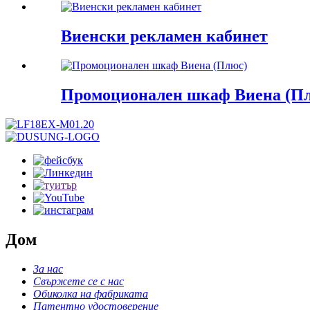
Виенски рекламен кабинет
Промоционален шкаф Виена (П
Дом
За нас
Свържете се с нас
Обиколка на фабриката
Патентно удостоверение