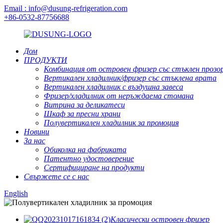
Email : info@dusung-refrigeration.com
+86-0532-87756688
Дом
ПРОДУКТИ
Комбинация от островен фризер със стъклен прозо
Вертикален хладилник/фризер със стъклена врата
Вертикален хладилник с въздушна завеса
Фризер/хладилник от неръждаема стомана
Витрина за деликатеси
Шкаф за пресни храни
Полувертикален хладилник за промоция
Новини
За нас
Обиколка на фабриката
Патентно удостоверение
Сертифициране на продукти
Свържете се с нас
English
Класически островен фризер